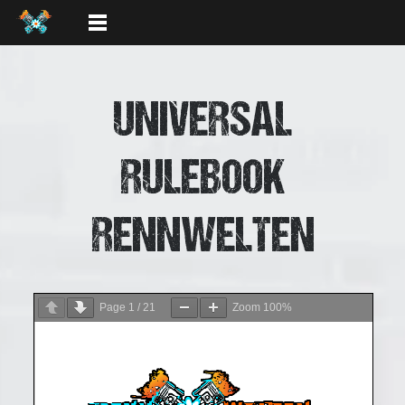
UNIVERSAL
RULEBOOK
RENNWELTEN
Page
1
/
21
Zoom
100%