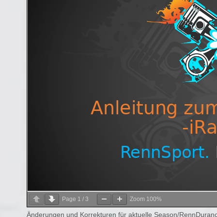
Page
1
/
3
Zoom
100%
Änderungen und Korrekturen für aktuelle Season/RennDuranc