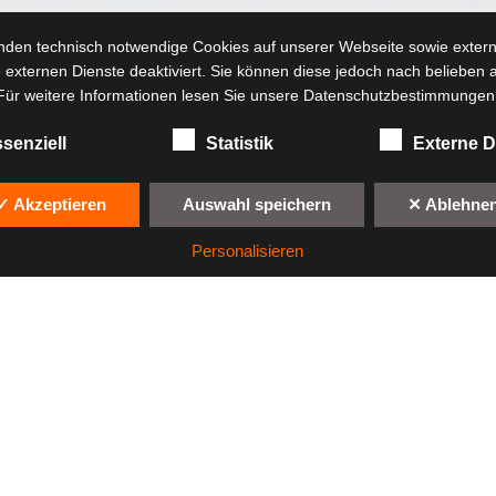
nden technisch notwendige Cookies auf unserer Webseite sowie extern
 externen Dienste deaktiviert. Sie können diese jedoch nach belieben ak
Für weitere Informationen lesen Sie unsere Datenschutzbestimmungen
senziell
Statistik
Externe D
✓ Akzeptieren
Auswahl speichern
✕ Ablehne
Personalisieren
© RennWelten GmbH
|
Datenschutzerklärung
|
Impress