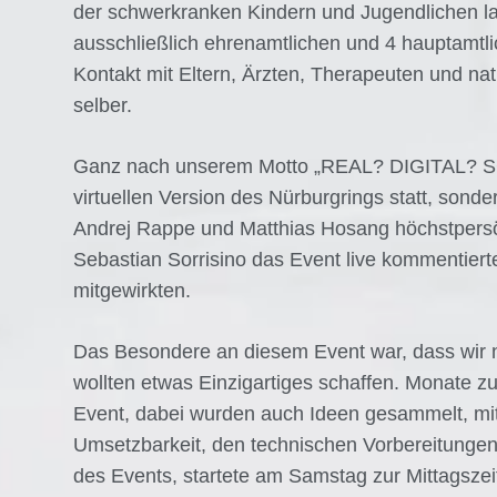
der schwerkranken Kindern und Jugendlichen la
ausschließlich ehrenamtlichen und 4 hauptamtli
Kontakt mit Eltern, Ärzten, Therapeuten und na
selber.
Ganz nach unserem Motto „REAL? DIGITAL? SC
virtuellen Version des Nürburgrings statt, sond
Andrej Rappe und Matthias Hosang höchstpersönl
Sebastian Sorrisino das Event live kommentiert
mitgewirkten.
Das Besondere an diesem Event war, dass wir n
wollten etwas Einzigartiges schaffen. Monate z
Event, dabei wurden auch Ideen gesammelt, mit
Umsetzbarkeit, den technischen Vorbereitunge
des Events, startete am Samstag zur Mittagsze