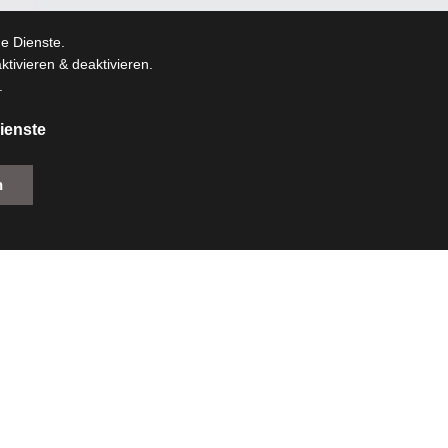
e Dienste.
tivieren & deaktivieren.
.
ienste
n
um